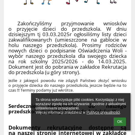
Zakończyliśmy przyjmowanie wniosków
o przyjęcie dzieci do przedszkola. W dniu
dzisiejszym tj 03.03.2025r ogłosiliśmy listy dzieci
zakwalifikowanych (umieszczone na gablocie w
holu naszego przedszkola). Prosimy rodziców
nowych dzieci o podpisanie Oświadczenia Woli -
wybór naszego przedszkola dla swojego dziecka
na rok szkolny 2025/2026 - do 14.03.2025.
Dokument jest do pobrania w zakładce Rekrutacja
do przedszkola (u góry strony).
Jeżlie z jakiegoś powodu nie zdążyli Państwo złożyć wniosku
o przyjęcie dziecka do naszego przedszkola, jeszcze będzie na to
czas !!! Terminy podamy już wkrótce.
Ta strona wykorzystuje pliki cookies. Korzystając z niej 
wyrażasz zgodę na ich używanie, zgodnie z aktualnymi 
Serdecznie zapraszamy do naszego
ustawieniami przeglądarki.

przedszkola przyszłych przedszkolaków !!!
Więcej informacji znajdziesz w 
Polityce prywatności
.
OK
Dokumenty rekrutacyjne dostępne są
na naszej stronie internetowej w zakładce