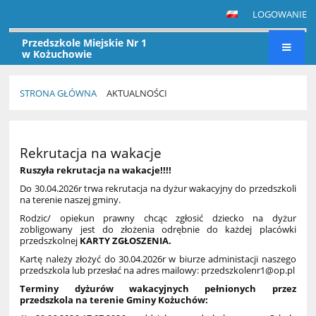
LOGOWANIE
Przedszkole Miejskie Nr 1
w Kożuchowie
STRONA GŁÓWNA
AKTUALNOŚCI
AKTUALNOŚCI
Rekrutacja na wakacje
Ruszyła rekrutacja na wakacje!!!!
Do 30.04.2026r trwa rekrutacja na dyżur wakacyjny do przedszkoli
na terenie naszej gminy.
Rodzic/ opiekun prawny chcąc zgłosić dziecko na dyżur
zobligowany jest do złożenia odrębnie do każdej placówki
przedszkolnej
KARTY ZGŁOSZENIA.
Kartę należy złożyć do 30.04.2026r w biurze administacji naszego
przedszkola lub przesłać na adres mailowy: przedszkolenr1@op.pl
Terminy dyżurów wakacyjnych pełnionych przez
przedszkola na terenie Gminy Kożuchów: