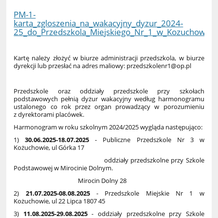
PM-1-
karta_zgloszenia_na_wakacyjny_dyzur_2024-
25_do_Przedszkola_Miejskiego_Nr_1_w_Kozuchowie(1
Kartę należy złożyć w biurze administracji przedszkola, w biurze
dyrekcji lub przesłać na adres maliowy: przedszkolenr1@op.pl
Przedszkole oraz oddziały przedszkole przy szkołach
podstawowych pełnią dyżur wakacyjny według harmonogramu
ustalonego co rok przez organ prowadzący w porozumieniu
z dyrektorami placówek.
Harmonogram w roku szkolnym 2024/2025 wygląda następująco:
1)
30.06.2025-18.07.2025
- Publiczne Przedszkole Nr 3 w
Kożuchowie, ul Górka 17
oddziały przedszkolne przy Szkole
Podstawowej w Mirocinie Dolnym.
Mirocin Dolny 28
2)
21.07.2025-08.08.2025
- Przedszkole Miejskie Nr 1 w
Kożuchowie, ul 22 Lipca 1807 45
3)
11.08.2025-29.08.2025
- oddziały przedszkolne przy Szkole