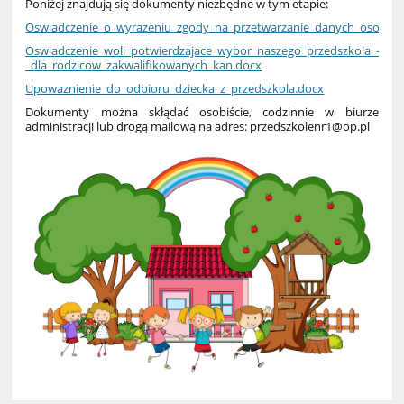
Poniżej znajdują się dokumenty niezbędne w tym etapie:
Oswiadczenie_o_wyrazeniu_zgody_na_przetwarzanie_danych_osobow
Oswiadczenie_woli_potwierdzajace_wybor_naszego_przedszkola_-
_dla_rodzicow_zakwalifikowanych_kan.docx
Upowaznienie_do_odbioru_dziecka_z_przedszkola.docx
Dokumenty można skłądać osobiście, codzinnie w biurze
administracji lub drogą mailową na adres: przedszkolenr1@op.pl