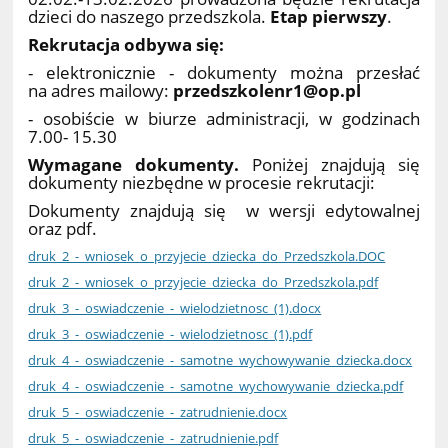
dzieci do naszego przedszkola.
Etap pierwszy
.
Rekrutacja odbywa się:
- elektronicznie - dokumenty można przesłać
na adres mailowy:
przedszkolenr1@op.pl
- osobiście w biurze administracji, w godzinach
7.00- 15.30
Wymagane dokumenty.
Poniżej znajdują się
dokumenty niezbędne w procesie rekrutacji:
Dokumenty znajdują się w wersji edytowalnej
oraz pdf.
druk_2_-_wniosek_o_przyjecie_dziecka_do_Przedszkola.DOC
druk_2_-_wniosek_o_przyjecie_dziecka_do_Przedszkola.pdf
druk_3_-_oswiadczenie_-_wielodzietnosc_(1).docx
druk_3_-_oswiadczenie_-_wielodzietnosc_(1).pdf
druk_4_-_oswiadczenie_-_samotne_wychowywanie_dziecka.docx
druk_4_-_oswiadczenie_-_samotne_wychowywanie_dziecka.pdf
druk_5_-_oswiadczenie_-_zatrudnienie.docx
druk_5_-_oswiadczenie_-_zatrudnienie.pdf