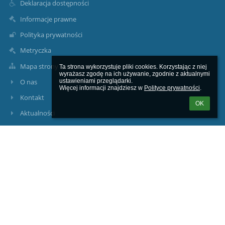
Deklaracja dostępności
Informacje prawne
Polityka prywatności
Metryczka
Mapa strony
Ta strona wykorzystuje pliki cookies. Korzystając z niej 
wyrażasz zgodę na ich używanie, zgodnie z aktualnymi 
O nas
ustawieniami przeglądarki.

Więcej informacji znajdziesz w 
Polityce prywatności
.
Kontakt
OK
Aktualności
Ministerstwo Edukacji i Nauki
Kuratorium Oświaty w Gorzowie Wlkp.
Urząd Miasta w Kożuchowie
Poradnia Psychologiczno-Pedagogiczna w Nowej Soli
Rzecznik Praw Obywatelskich
Rzecznik Praw Dziecka
Urząd Ochrony Danych Osobowych