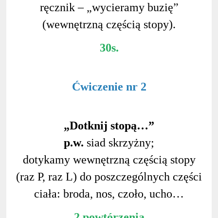
ręcznik – „wycieramy buzię”
(wewnętrzną częścią stopy).
30s.
Ćwiczenie nr 2
„Dotknij stopą…”
p.w.
siad skrzyżny;
dotykamy wewnętrzną częścią stopy
(raz P, raz L) do poszczególnych części
ciała: broda, nos, czoło, ucho…
2 powtórzenia