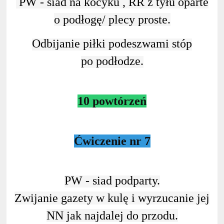
PW - siad na kocyku , RR z tyłu oparte
o podłogę/ plecy proste.
Odbijanie piłki podeszwami stóp
po podłodze.
10 powtórzeń
Ćwiczenie nr 7
PW - siad podparty.
Zwijanie gazety w kulę i wyrzucanie jej
NN jak najdalej do przodu.