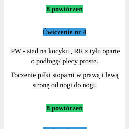
8 powtórzeń
Ć
wiczenie nr 4
PW - siad na kocyku , RR z tyłu oparte
o podłogę/ plecy proste.
Toczenie piłki stopami w prawą i lewą
stronę od nogi do nogi.
8 powtórzeń