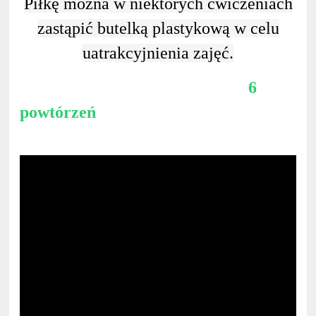
Piłkę można w niektórych ćwiczeniach
zastąpić butelką plastykową w celu
uatrakcyjnienia zajęć.
6
powtórzeń