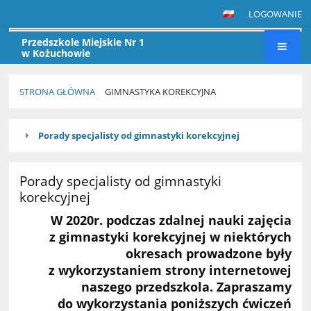
LOGOWANIE
Przedszkole Miejskie Nr 1
w Kożuchowie
STRONA GŁÓWNA
GIMNASTYKA KOREKCYJNA
GIMNASTYKA
Porady specjalisty od gimnastyki korekcyjnej
KOREKCYJNA
Porady specjalisty od gimnastyki
korekcyjnej
W 2020r. podczas zdalnej nauki zajęcia
z gimnastyki korekcyjnej w niektórych
okresach prowadzone były
z wykorzystaniem strony internetowej
naszego przedszkola. Zapraszamy
do wykorzystania poniższych ćwiczeń