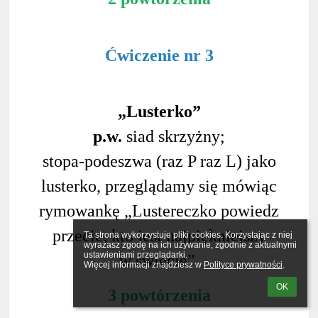
Ćwiczenie nr 3
„Lusterko”
p.w.
siad skrzyżny;
stopa-podeszwa (raz P raz L) jako
lusterko, przeglądamy się mówiąc
rymowankę „Lustereczko powiedz
przecie, kto jest najpiękniejszy
Ta strona wykorzystuje pliki cookies. Korzystając z niej 
wyrażasz zgodę na ich używanie, zgodnie z aktualnymi 
ustawieniami przeglądarki.

w świecie”.
Więcej informacji znajdziesz w 
Polityce prywatności
.
OK
3 powtórzenia