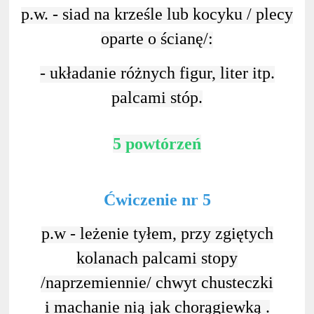
p.w. - siad na krześle lub kocyku / plecy
oparte o ścianę/:
- układanie różnych figur, liter itp.
palcami stóp.
5 powtórzeń
Ćwiczenie nr 5
p.w - leżenie tyłem, przy zgiętych
kolanach palcami stopy
/naprzemiennie/ chwyt chusteczki
i machanie nią jak chorągiewką .