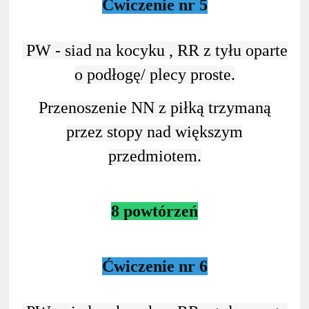
Ćwiczenie nr 5
PW - siad na kocyku , RR z tyłu oparte
o podłogę/ plecy proste.
Przenoszenie NN z piłką trzymaną
przez stopy nad większym
przedmiotem.
8 powtórzeń
Ćwiczenie nr 6