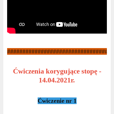
##################################
Ćwiczenia korygujące stopę -
14.04.2021r.
Ćwiczenie nr 1