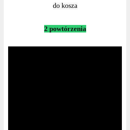
do kosza
2 powtórzenia